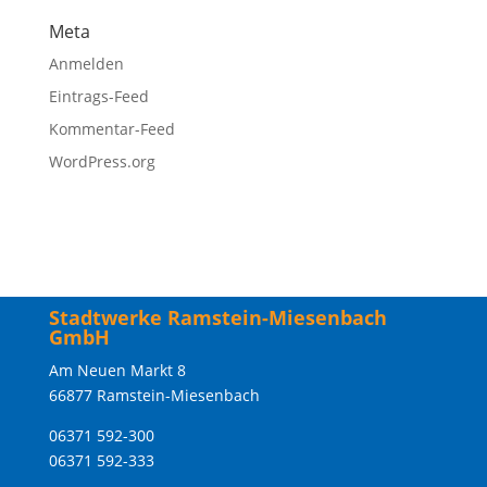
Meta
Anmelden
Eintrags-Feed
Kommentar-Feed
WordPress.org
Stadtwerke Ramstein-Miesenbach
GmbH
Am Neuen Markt 8
66877 Ramstein-Miesenbach
06371 592-300
06371 592-333