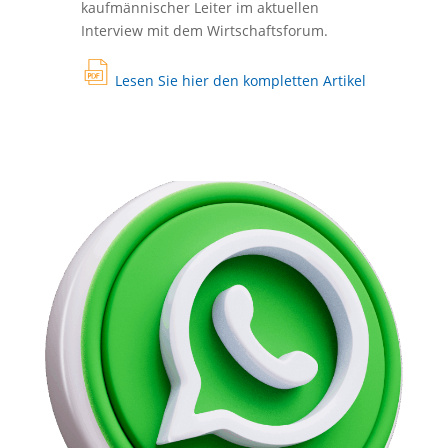
kaufmännischer Leiter im aktuellen
Interview mit dem Wirtschaftsforum.
Lesen Sie hier den kompletten Artikel
fil
e
p
df
ic
o
n