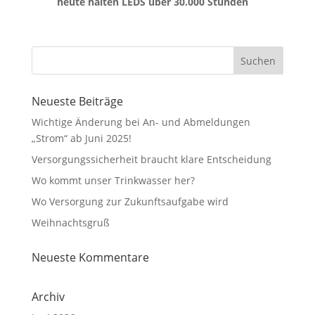
heute halten LEDS über 30.000 Stunden
n
_l
ig
ht
b
ul
b
Neueste Beiträge
ic
Wichtige Änderung bei An- und Abmeldungen
o
„Strom“ ab Juni 2025!
n
Versorgungssicherheit braucht klare Entscheidung
Wo kommt unser Trinkwasser her?
Wo Versorgung zur Zukunftsaufgabe wird
Weihnachtsgruß
Neueste Kommentare
Archiv