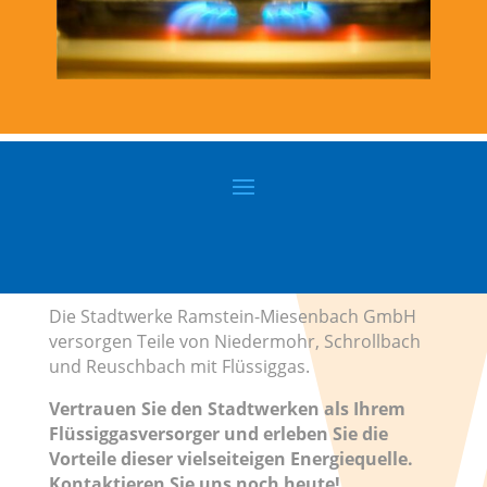
Die Stadtwerke Ramstein-Miesenbach GmbH
versorgen Teile von Niedermohr, Schrollbach
und Reuschbach mit Flüssiggas.
Vertrauen Sie den Stadtwerken als Ihrem
Flüssiggasversorger und erleben Sie die
Vorteile dieser vielseiteigen Energiequelle.
Kontaktieren Sie uns noch heute!