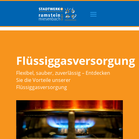
Flüssiggasversorgung
Flexibel, sauber, zuverlässig – Entdecken
Sie die Vorteile unserer
Flüssiggasversorgung