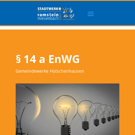
§ 14 a EnWG
Gemeindewerke Hütschenhausen