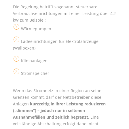
Die Regelung betrifft sogenannt steuerbare
Verbrauchseinrichtungen mit einer Leistung über 4,2
kW zum Beispiel:
Wärmepumpen
ar
r
Ladeeinrichtungen für Elektrofahrzeuge
ar
o
(Wallboxen)
r
w
o
ri
Klimaanlagen
ar
w
g
r
ri
ht
Stromspeicher
ar
o
g
ci
r
w
ht
rc
o
Wenn das Stromnetz in einer Region an seine
ri
ci
le
w
Grenzen kommt, darf der Netzbetreiber diese
g
rc
ic
Anlagen
kurzzeitig in ihrer Leistung reduzieren
ri
ht
le
o
(„dimmen“) – jedoch nur in seltenen
g
ci
ic
n
Ausnahmefällen und zeitlich begrenzt.
Eine
ht
rc
o
vollständige Abschaltung erfolgt dabei nicht.
ci
le