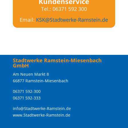
Kundenservice
Tel.: 06371 592 300
Email:
KSK@Stadtwerke-Ramstein.de
Stadtwerke Ramstein-Miesenbach
GmbH
Am Neuen Markt 8
66877 Ramstein-Miesenbach
06371 592-300
06371 592-333
info@Stadtwerke-Ramstein.de
www.Stadtwerke-Ramstein.de